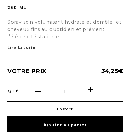
250 ML
Spray soin volumisant hydrate et démêle les
cheveux fins au quotidien et prévient
l’éléctricité statique.
Lire la suite
VOTRE PRIX
34,25
€
quantité
QTÉ
de
Spray
soin
En stock
volumisant
Ajouter au panier