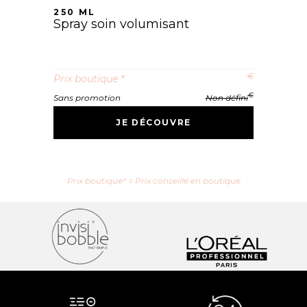
250 ML
Spray soin volumisant
€
Prix boutique *
€
Sans promotion
Non défini
JE DÉCOUVRE
Prix boutique* = Prix conseillé en boutique