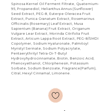
Spinosa Kernel Oil Ferment Filtrate, Quaternium-
95, Propanediol, Helianthus Annus (Sunflower)
Seed Extract, PEG-8, Euterpe Oleracea Fruit
Extract, Punica Granatum Extract, Rosemarinus
Officinalis (Rosemary) Leaf Extract, Musa
Sapientum (Banana) Fruit Extract, Origanum
Vulgare Lear Extract, Morinda Citrifolia Fruit
Extract, Articum Lappa Root Extract, PEG-8/SMDI
Copolymer, Sodium Hyaluronate, Palmitoyl
Myristyl Serinate, Sodium Polyacrylate,
Pentaerythrityl Tetra-Di-T-Butyl
Hydroxyhydrocinnamate, Biotin, Benzoic Acid,
Phenoxyethanol, Chlorphenesin, Potassium
Sorbate, Sodium Benzoate, Fragrance(Parfum),
Citral, Hexyl Cinnamal, Limonene.