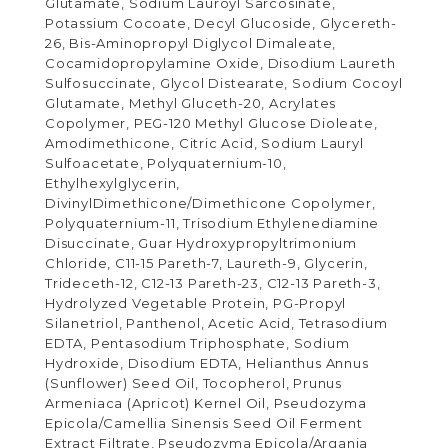
Glutamate, Sodium Lauroyl Sarcosinate,
Potassium Cocoate, Decyl Glucoside, Glycereth-
26, Bis-Aminopropyl Diglycol Dimaleate,
Cocamidopropylamine Oxide, Disodium Laureth
Sulfosuccinate, Glycol Distearate, Sodium Cocoyl
Glutamate, Methyl Gluceth-20, Acrylates
Copolymer, PEG-120 Methyl Glucose Dioleate,
Amodimethicone, Citric Acid, Sodium Lauryl
Sulfoacetate, Polyquaternium-10,
Ethylhexylglycerin,
DivinylDimethicone/Dimethicone Copolymer,
Polyquaternium-11, Trisodium Ethylenediamine
Disuccinate, Guar Hydroxypropyltrimonium
Chloride, C11-15 Pareth-7, Laureth-9, Glycerin,
Trideceth-12, C12-13 Pareth-23, C12-13 Pareth-3,
Hydrolyzed Vegetable Protein, PG-Propyl
Silanetriol, Panthenol, Acetic Acid, Tetrasodium
EDTA, Pentasodium Triphosphate, Sodium
Hydroxide, Disodium EDTA, Helianthus Annus
(Sunflower) Seed Oil, Tocopherol, Prunus
Armeniaca (Apricot) Kernel Oil, Pseudozyma
Epicola/Camellia Sinensis Seed Oil Ferment
Extract Filtrate, Pseudozyma Epicola/Argania