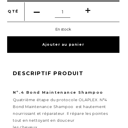
quantité
QTÉ
de
Olaplex
N°4
En stock
Bond
Maintenance
Ajouter au panier
Shampoo
DESCRIPTIF PRODUIT
Nº.4 Bond Maintenance Shampoo
Quatrième étape du protocole OLAPLEX. N°4
Bond Maintenance Shampoo est hautement
nourrissant et réparateur. Il répare les pointes
tout en nettoyant en douceur
les cheveux.