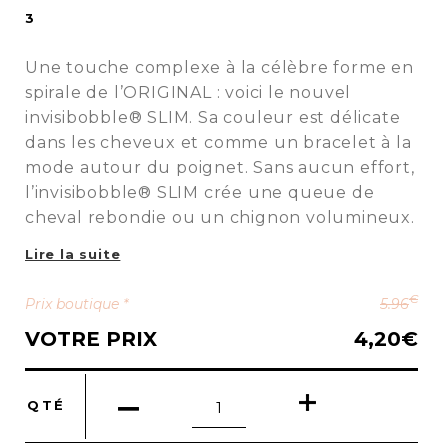
3
Une touche complexe à la célèbre forme en
spirale de l’ORIGINAL : voici le nouvel
invisibobble® SLIM. Sa couleur est délicate
dans les cheveux et comme un bracelet à la
mode autour du poignet. Sans aucun effort,
l’invisibobble® SLIM crée une queue de
cheval rebondie ou un chignon volumineux.
Lire la suite
€
Prix boutique *
5.96
VOTRE PRIX
4,20
€
quantité
QTÉ
de
Slim