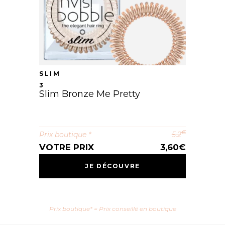
SLIM
3
Slim Bronze Me Pretty
€
Prix boutique *
5.2
VOTRE PRIX
3,60
€
JE DÉCOUVRE
Prix boutique* = Prix conseillé en boutique