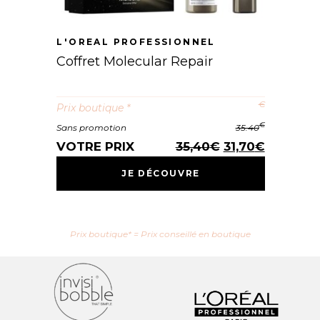
L'OREAL PROFESSIONNEL
Coffret Molecular Repair
€
Prix boutique *
€
Sans promotion
35.40
Le
Le
VOTRE PRIX
35,40
€
31,70
€
prix
prix
JE DÉCOUVRE
initial
actuel
était :
est :
35,40€.
31,70€.
Prix boutique* = Prix conseillé en boutique