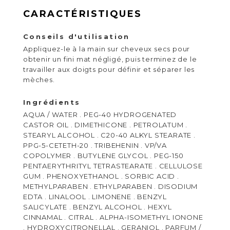
CARACTÉRISTIQUES
Conseils d'utilisation
Appliquez-le à la main sur cheveux secs pour
obtenir un fini mat négligé, puis terminez de le
travailler aux doigts pour définir et séparer les
mèches.
Ingrédients
AQUA / WATER . PEG-40 HYDROGENATED
CASTOR OIL . DIMETHICONE . PETROLATUM .
STEARYL ALCOHOL . C20-40 ALKYL STEARATE .
PPG-5-CETETH-20 . TRIBEHENIN . VP/VA
COPOLYMER . BUTYLENE GLYCOL . PEG-150
PENTAERYTHRITYL TETRASTEARATE . CELLULOSE
GUM . PHENOXYETHANOL . SORBIC ACID .
METHYLPARABEN . ETHYLPARABEN . DISODIUM
EDTA . LINALOOL . LIMONENE . BENZYL
SALICYLATE . BENZYL ALCOHOL . HEXYL
CINNAMAL . CITRAL . ALPHA-ISOMETHYL IONONE
. HYDROXYCITRONELLAL . GERANIOL . PARFUM /